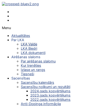
Menu
Aktualitātes
Par LKA
LKA Valde
LKA Biedri
LKA dokumenti
Airēšanas slaloms
Par airēšanas slalomu
Kur trenēties
Izlase un rangs
Tiesneši
Sacensības
Sacensību kalendārs
Sacensību nolikumi un rezultāti
2024.gads kopvērtējums
2023.gads kopvērtējums
2022.gads kopvērtējums
Anti-Dopinga informācija